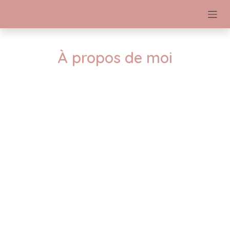
Se rendre au contenu
​À propos de moi